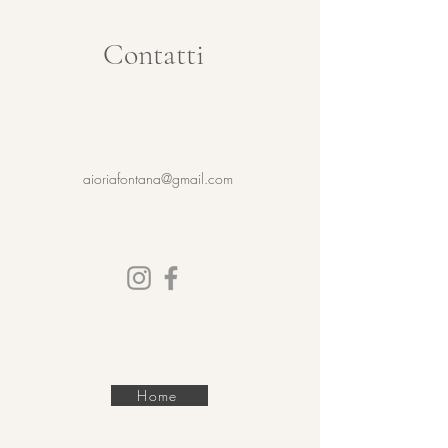
Contatti
aioriafontana@gmail.com
Home